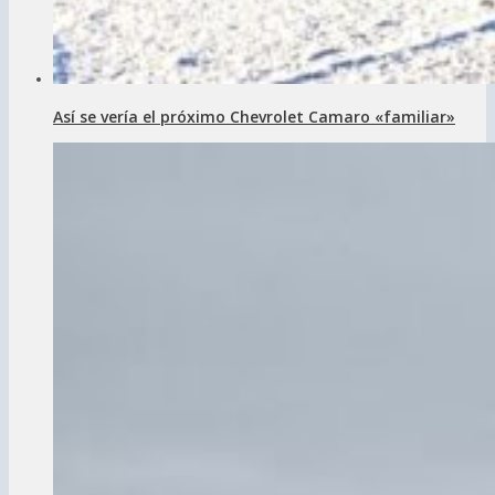
Así se vería el próximo Chevrolet Camaro «familiar»