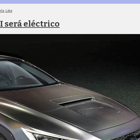
ría
Like
 será eléctrico