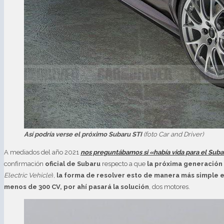
Así podría verse el próximo Subaru STI
(foto Car and Driver)
A mediados del año 2021
nos preguntábamos si «había vida para el Suba
confirmación
oficial de Subaru
respecto a que
la próxima generación 
Electric Vehicle
),
la forma de resolver esto de manera más simple 
menos de 300 CV, por ahí pasará la solución
, dos motores.