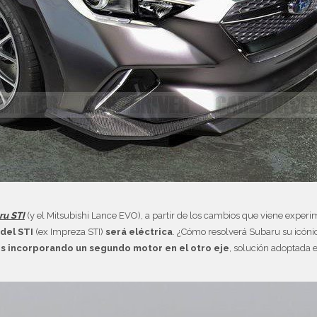
ru STI
(y el Mitsubishi Lance EVO), a partir de los cambios que viene experi
del STI
(ex Impreza STI)
será eléctrica
. ¿Cómo resolverá Subaru su icón
es incorporando un segundo motor en el otro eje
, solución adoptada 