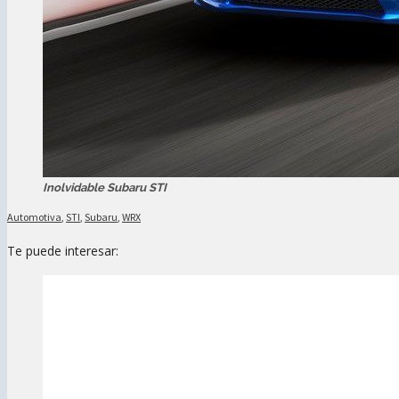
Inolvidable Subaru STI
Automotiva
,
STI
,
Subaru
,
WRX
Te puede interesar: