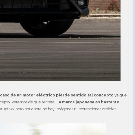
 caso de un motor eléctrico pierde sentido tal concepto
ya que,
cepto. Veremos de qué se trata.
La marca japonesa es bastante
ruptivo, pero por ahora no hay imágenes ni recreaciones creíbles.