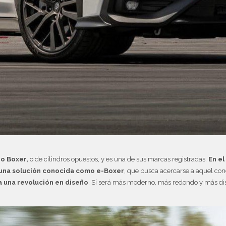
po Boxer,
o de cilindros opuestos, y es una de sus marcas registradas.
En el
una solución conocida como e-Boxer
, que busca acercarse a aquel con
a una revolución en diseño
. Sí será más moderno, más redondo y más dis