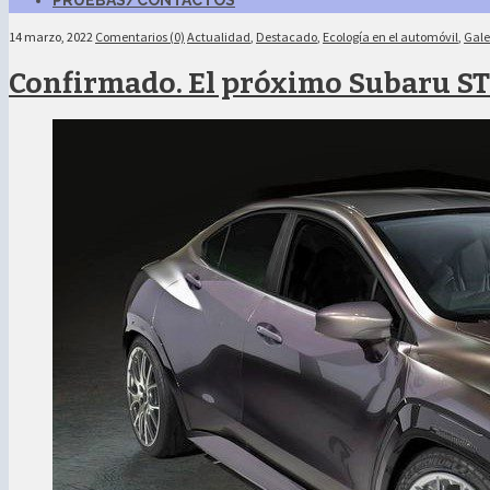
PRUEBAS/CONTACTOS
14 marzo, 2022
Comentarios (0)
Actualidad
,
Destacado
,
Ecología en el automóvil
,
Gale
Confirmado. El próximo Subaru STI