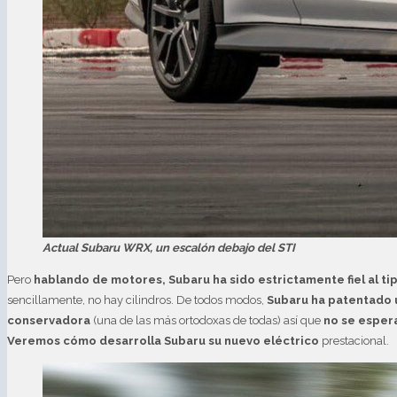
Actual Subaru WRX, un escalón debajo del STI
Pero
hablando de motores, Subaru ha sido estrictamente fiel al ti
sencillamente, no hay cilindros. De todos modos,
Subaru ha patentado 
conservadora
(una de las más ortodoxas de todas) así que
no se esper
Veremos cómo desarrolla Subaru su nuevo eléctrico
prestacional.