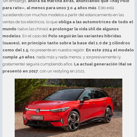
Sin embargo,
ahora da marcha atrás, anunciando que «hay Polo
para rato», al menos para unos 3 o 4 años más
. Esto está
sucediendo con muchos modelos a partir del estancamiento en las
ventas de los eléctricos, lo que
obliga a las automotrices de todo el
mundo
(salvo las chinas)
a prolongar la vida útil de algunos
modelos
. En el caso del
Polo seguirán las variantes híbridas
(suaves), en principio tanto sobre la base del 1.0 de 3 cilindros
como del 1.5
, no presente en nuestra región.
En este 2024 el modelo
cumple 40 años
, nada más y nada menos, y sorpresivamente (y
gratamente) seguirá cumpliendo años.
La actual generación (6a) se
presentó en 2017
, con un restyling en 2021.