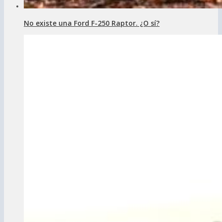
No existe una Ford F-250 Raptor. ¿O sí?