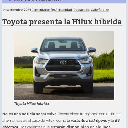
PRUEBAS/CONTACTOS
14 septiembre, 2024
Comentarios (0)
Actualidad
,
Destacado
,
Galería
Like
Toyota presenta la Hilux híbrida
Toyota Hilux híbrida
No es una noticia sorpresiva
. Toyota viene trabajando con distintas
alternativas en el caso de Hilux, como la
variante a hidrógeno
y la
EV,
eléctrica
. Dos variantes que
estarán disponibles en algunos