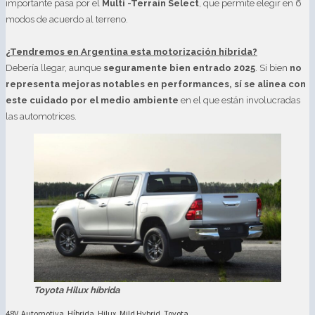
importante pasa por el
Multi -Terrain Select
, que permite elegir en 6
modos de acuerdo al terreno.
¿Tendremos en Argentina esta motorización híbrida?
Debería llegar, aunque
seguramente bien entrado 2025
. Si bien
no
representa mejoras notables en performances, sí se alinea con
este cuidado por el medio ambiente
en el que están involucradas
las automotrices.
Toyota Hilux híbrida
48V
,
Automotiva
,
Híbrida
,
Hilux
,
Mild Hybrid
,
Toyota