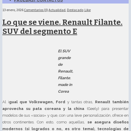
PRUEBAS/CONTACTOS
13 enero, 2026
Comentarios (0)
Actualidad
,
Destacado
Like
Lo que se viene. Renault Filante.
SUV del segmento E
El SUV
grande
de
Renault,
Filante
,
made in
Corea
Al i
gual que Volkswagen, Ford
y tantas otras,
Renault también
aprovecha su pata coreana y la china
(Geely) para presentar
modelos de sus «socias» y que, con una leve personalización, ofrece en
otros continentes. Con esto, como aquellas,
se asegura diseños
modernos (si logrados o no, es otro tema), tecnologías de