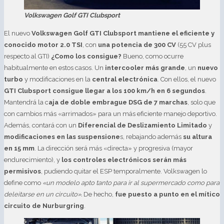
Volkswagen Golf GTI Clubsport
El nuevo
Volkswagen Golf GTI Clubsport mantiene el eficiente y
conocido motor 2.0 TSI
, con
una potencia de 300 CV
(55 CV plus
respecto al GTI)
¿Como los consigue?
Bueno, como ocurre
habitualmente en estos casos. Un
intercooler más grande
, un
nuevo
turbo
y modificaciones en la
central electrónica
. Con ellos, el nuevo
GTI Clubsport consigue llegar a los 100 km/h en 6 segundos
.
Mantendrá la c
aja de doble embrague DSG de 7 marchas
, solo que
con cambios más «arrimados» para un más eficiente manejo deportivo.
Además, contará con un
Diferencial de Deslizamiento Limitado
y
modificaciones en las suspensione
s, rebajando además
su altura
en 15 mm
. La dirección será más «directa» y progresiva (mayor
endurecimiento), y
los controles electrónicos serán más
permisivos
, pudiendo quitar el ESP temporalmente. Volkswagen lo
define como
«un modelo apto tanto para ir al supermercado como para
deleitarse en un circuito».
De hecho,
fue puesto a punto en el mítico
circuito de Nurburgring
.