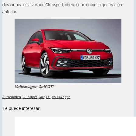
descartada esta versión Clubsport, como ocurrió con la generación
anterior.
Volkswagen Golf GTI
Automotiva
,
Clubsport
,
Golf
,
Gti
,
Volkswagen
Te puede interesar: