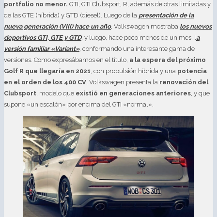
portfolio no menor.
GTI, GTI Clubsport, R, además de otras limitadas y
de las GTE (híbrida) y GTD (diesel). Luego de la
presentación de la
nueva generación (VIII) hace un año
, Volkswagen mostraba
los nuevos
deportivos GTI, GTE y GTD
, y luego, hace poco menos de un mes, l
a
versión familiar «Variant»
, conformando una interesante gama de
versiones. Como expresábamos en el título,
a la espera del próximo
Golf R que llegaría en 2021
, con propulsión híbrida y una
potencia
en el orden de los 400 CV
, Volkswagen presenta la
renovación del
Clubsport
, modelo que
existió en generaciones anteriores
, y que
supone «un escalón» por encima del GTI «normal».