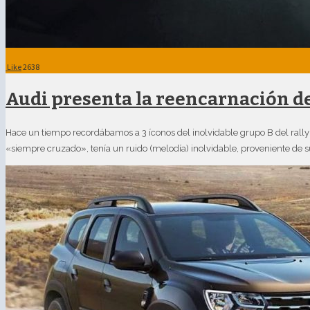
Like
2638
Audi presenta la reencarnación de
Hace un tiempo recordábamos a 3 íconos del inolvidable grupo B del rally
«siempre cruzado», tenía un ruido (melodía) inolvidable, proveniente de 