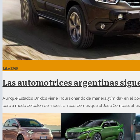
Like
3369
Las automotrices argentinas sig
Aunque Estados Unidos viene incursionando de manera ¿tímida? en el do
pero a modo de botón de muestra, recordemos que el Jeep Compass ahora u