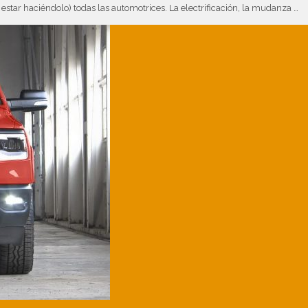
star haciéndolo) todas las automotrices. La electrificación, la mudanza …