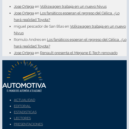
Jose Ortega
en
Volkswagen trabaja en un nuevo Nivus
Jose Ortega
en
Los fanáticos esperan el regreso del Célica. ¿Lo
hará realidad Toyota?
miguel pescador de San Blas
en
Volkswagen trabaja en un nuevo
Nivus
Romulo Andres
en
Los fanáticos esperan el regreso del Célica. ¿Lo
hará realidad Toyota?
Jose Ortega
en
Renault presenta el Megane E-Tech renovado
ACTUALIDAD
EDITORIAL
ESTADISTICAS
LECTORES
PRESENTACIONES