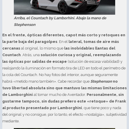
Arriba, el Countach by Lamborhini. Abajo la mano de
Stephenson
En el frente, ópticas diferentes, capot más corto y retoques en
la parte baja del paragolpes
. En el
lateral, tomas de aire más
cercanas
al original, lo mismo que
las inolvidables llantas del
Countach
. Atrás, una
solución curiosa y original, reemplazando
las ópticas por salidas de escape
(solución de escasa viabilidad) y
realojando la iluminación en formato tira de LED en todo el perímetro de
la cola del Countach. No hay fotos del interior, aunque seguramente
habrá «metido mano también». Cabe recordar que
Stephenson
no
tuvo libertad absoluta sino que mantuvo las mismas limitaciones
de Lamborghini
al tomar mucho de Aventador.
Personalmente, sin
gustarme tampoco, sin dudas prefiero este «retoque» de Frank
al producto presentado por Lamborghini
, que tiene poco y nada
del original y no consigue, por lo tanto, el efecto «nostalgia», subjetividad
mediante.