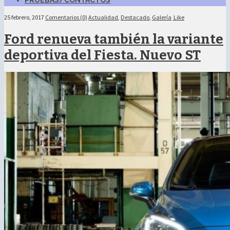
PRUEBAS/CONTACTOS
25 febrero, 2017
Comentarios (0)
Actualidad
,
Destacado
,
Galería
Like
Ford renueva también la variante
deportiva del Fiesta. Nuevo ST