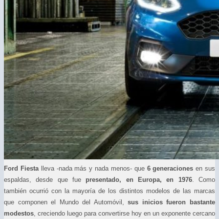
Ford Fiesta
lleva -nada más y nada menos- que
6 generaciones
en sus
espaldas, desde que fue
presentado, en Europa, en 1976
. Como
también ocurrió con la mayoría de los distintos modelos de las marcas
que componen el Mundo del Automóvil,
sus inicios fueron bastante
modestos
, creciendo luego para convertirse hoy en un exponente cercano