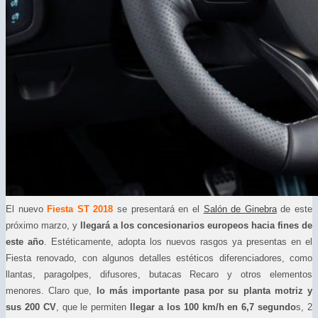
El nuevo
Fiesta ST 2018
se presentará en el
Salón de Ginebra
de este
próximo marzo, y
llegará a los concesionarios europeos hacia fines de
este año
. Estéticamente, adopta los nuevos rasgos ya presentas en el
Fiesta renovado, con algunos detalles estéticos diferenciadores, como
llantas, paragolpes, difusores, butacas Recaro y otros elementos
menores. Claro que,
lo más importante pasa por su planta motriz y
sus 200 CV
, que le permiten
llegar a los 100 km/h en 6,7 segundo
s, 2