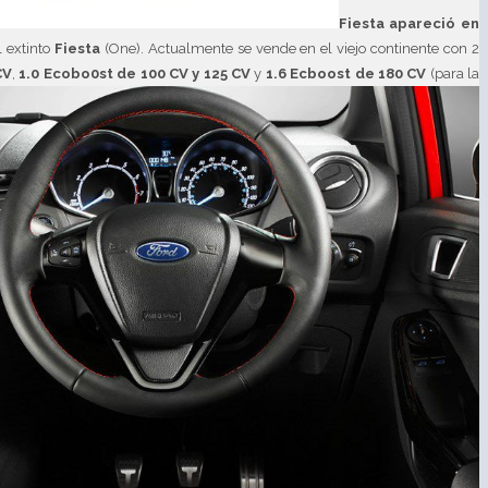
Fiesta apareció en
l extinto
Fiesta
(One). Actualmente se vende en el viejo continente con 2
CV
,
1.0 Ecobo0st de 100 CV y 125 CV
y
1.6 Ecboost de 180 CV
(para la