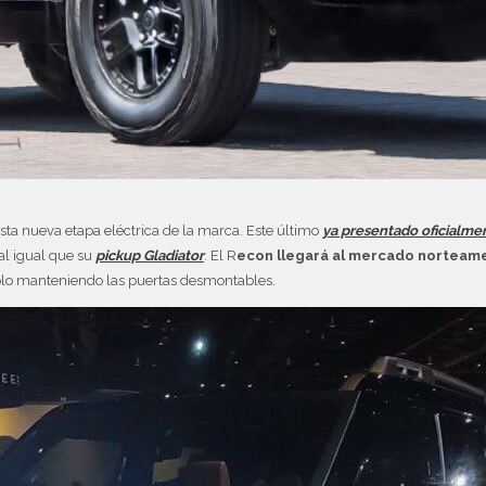
sta nueva etapa eléctrica de la marca. Este último
ya presentado oficialme
 al igual que su
pickup Gladiator
. El R
econ llegará al mercado norteam
mplo manteniendo las puertas desmontables.