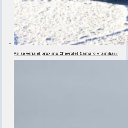
Así se vería el próximo Chevrolet Camaro «familiar»