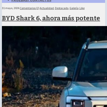
PRUEBAS/CONTACTOS
31 mayo, 2026
Comentarios (2)
Actualidad
,
Destacado
,
Galería
Like
BYD Shark 6, ahora más potente