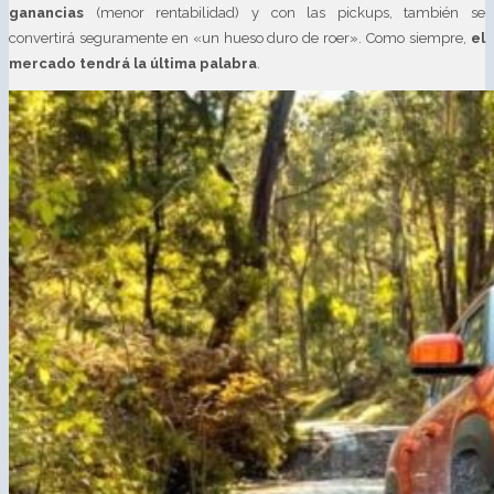
ganancias
(menor rentabilidad) y con las pickups, también se
convertirá seguramente en «un hueso duro de roer». Como siempre,
el
mercado tendrá la última palabra
.