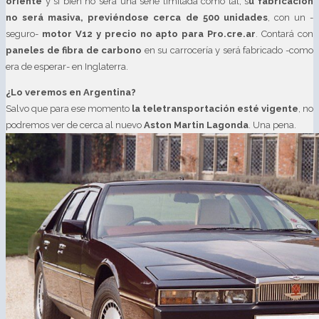
oriente
y si bien no será una serie limitada como tal, s
u fabricación
no será masiva, previéndose cerca de 500 unidades
, con un -
seguro-
motor V12 y precio no apto para Pro.cre.ar
. Contará con
paneles de fibra de carbono
en su carrocería y será fabricado -como
era de esperar- en Inglaterra.
¿Lo veremos en Argentina?
Salvo que para ese momento
la teletransportación esté vigente
, no
podremos ver de cerca al nuevo
Aston Martin Lagonda
. Una pena.