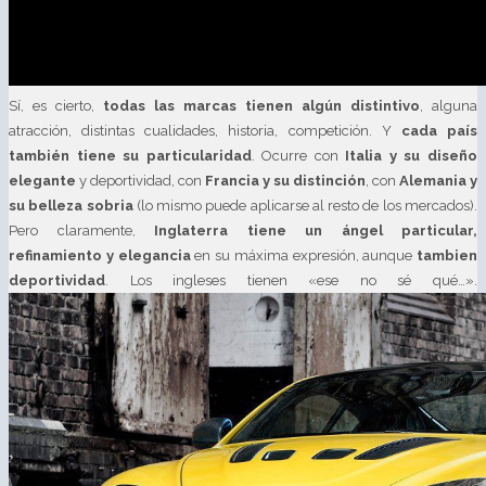
Sí, es cierto,
todas las marcas tienen algún distintivo
, alguna
atracción, distintas cualidades, historia, competición. Y
cada país
también tiene su particularidad
. Ocurre con
Italia y su diseño
elegante
y deportividad, con
Francia y su distinción
, con
Alemania y
su belleza sobria
(lo mismo puede aplicarse al resto de los mercados).
Pero claramente,
Inglaterra tiene un ángel particular,
refinamiento y elegancia
en su máxima expresión, aunque
tambien
deportividad
. Los ingleses tienen «ese no sé qué…».