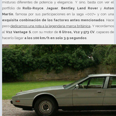
misturas diferentes de potencia y elegancia. Y sino, basta con ver el
portfolio de
Rolls-Royce
,
Jaguar
,
Bentley
,
Land Rover
y
Aston
Martin
, famosa por sus participaciones en la saga «007» y con una
exquisita conbinación de los factores antes mencionados
. Hace
poco
dedicamos una nota a la legendaria marca británica
.
Y recordamos
al
V12 Vantage S
, con su motor de
6 litros, V12 y 573 CV
, capaces de
hacerlo llegar
a los 100 km/h en solo 3.9 segundos
.