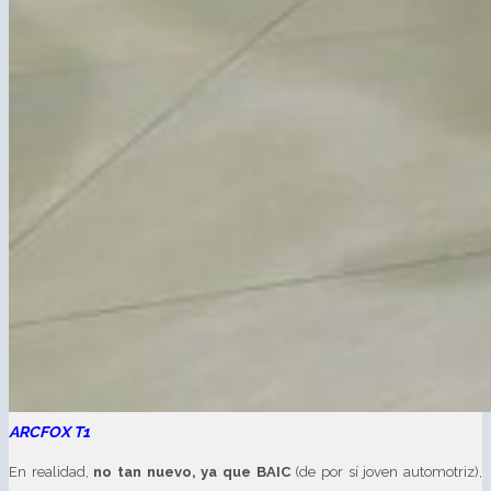
ARCFOX T1
En realidad,
no tan nuevo, ya que BAIC
(de por sí joven automotriz),