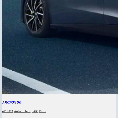
ARCFOX S5
ARCFOX
,
Automotiva
,
BAIC
,
Parra