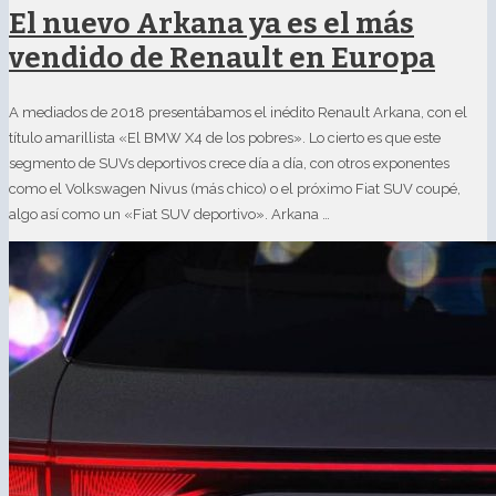
El nuevo Arkana ya es el más
vendido de Renault en Europa
A mediados de 2018 presentábamos el inédito Renault Arkana, con el
título amarillista «El BMW X4 de los pobres». Lo cierto es que este
segmento de SUVs deportivos crece día a día, con otros exponentes
como el Volkswagen Nivus (más chico) o el próximo Fiat SUV coupé,
algo así como un «Fiat SUV deportivo». Arkana …