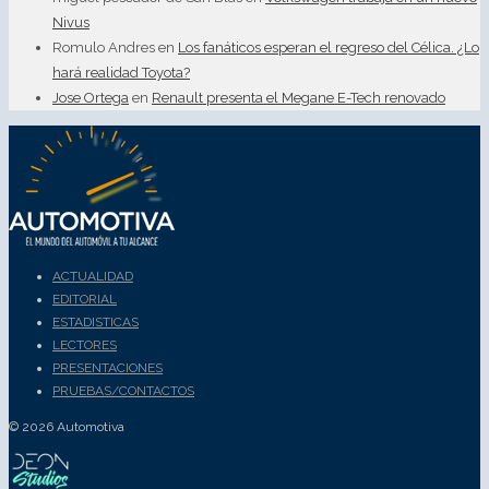
Nivus
Romulo Andres
en
Los fanáticos esperan el regreso del Célica. ¿Lo
hará realidad Toyota?
Jose Ortega
en
Renault presenta el Megane E-Tech renovado
ACTUALIDAD
EDITORIAL
ESTADISTICAS
LECTORES
PRESENTACIONES
PRUEBAS/CONTACTOS
© 2026 Automotiva