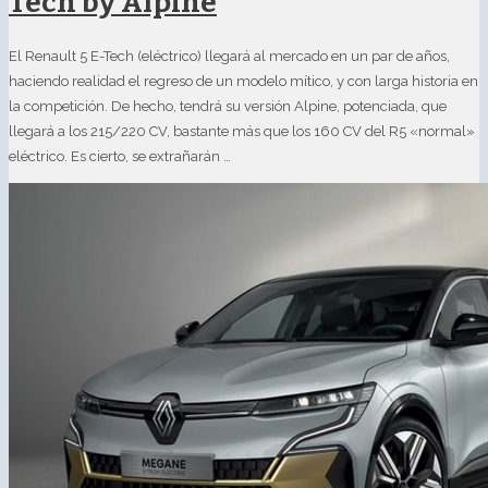
Tech by Alpine
El Renault 5 E-Tech (eléctrico) llegará al mercado en un par de años,
haciendo realidad el regreso de un modelo mítico, y con larga historia en
la competición. De hecho, tendrá su versión Alpine, potenciada, que
llegará a los 215/220 CV, bastante más que los 160 CV del R5 «normal»
eléctrico. Es cierto, se extrañarán …