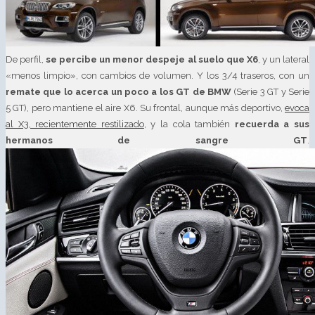
De perfil,
se percibe un menor despeje al suelo que X6
, y un lateral
«menos limpio», con cambios de volumen. Y los 3/4 traseros, con un
remate que lo acerca un poco a los GT de BMW
(Serie 3 GT y Serie
5 GT), pero mantiene el aire X6. Su frontal, aunque más deportivo,
evoca
al X3, recientemente restilizado
, y la cola también
recuerda a sus
hermanos de sangre GT
.