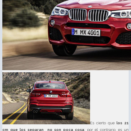
Es cierto que
los 21
cm que los separan no son poca cosa
; por el contrario, es un