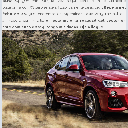
BMW X4
. ¿Un mini X6?, tal vez, según como se mire. Comparte
plataforma con X3 pero se aleja filosóficamente de aquel.
¿Repetirá el
éxito de X6?
¿Lo tendremos en Argentina? Hasta 2013 me hubiera
animado a confirmarlo;
en esta incierta realidad del sector en
este comienzo e 2014, tengo mis dudas. Ojalá llegue
.