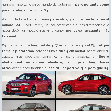
número importante en el mundo del automóvil,
pero no tanto como
para catalogar de mini al X4
.
Por otro lado, si bien
son muy parecidos, y ambos pertenecen al
mundo SAC
(Sport Activity Coupé), presentan algunas diferencias que
hacen del X4 un modelo más «mundano»,
menos extravagante, más
terrenal
.
X4
cuenta con una
longitud de 4.67 m
, 14 cm más que el
X3
,
del que
toma la plataforma
, pero con una
altura 4 cm menor
, acentuando su
aspecto más deportivo. Como
X6
, el techo presenta un
ligero
abultamiento en la zona delantera, disminuyendo luego hacia
atrás
, acentuando también el
espíritu deportivo que persigue X4
.