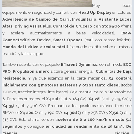
Muy buen
equipamiento en seguridad y confort, con
Head Up Display
en colores,
Advertencia de Cambio de Carril Involuntario
,
Asistente Luces
Altas
,
Driving Assist Plus
,
Control de Crucero con Stop&Go
(frena
y acelera automáticamente a bajas velocidades),
BMW
ConnectedDrive Device
,
Smart Opener
(baul con sensor inferior),
Mando del I-drive circular táctil
(se puede escribir sobre el mismo
mando), y la lista sigue.
También cuenta con el paquete
Efficient Dynamics
, con el modo
ECO
PRO
,
Propulsión a inerci
a (para generar energía),
Cubiertas de baja
resistencia
. Y ya que estamos en la parte mecánica
, X4 contará
inicialmente con 3 motores nafteros y otros tanto diesel
(todos
X-Drive, tracción integral inteligente). Caja manual de 6ª o Steptronic de
8. Entre los primeros, el
X4 20i
(2.0L y 184 CV),
X4 28i
(2.0L y 245 CV) y
X4 35i
(3.0L y 306 CV). En cuanto a los gasoleros (histórico fuerte de
BMW), el
X4 20d
(2.0L y 190 CV),
x4 30d
(3.0L y 258 CV) y
X35d
(3.0L y
313 CV). Esta última versión a
celera de 0 a 100 km/h en solo 5.2
segundos
y consigue
en ciudad un rendimiento de 15 km/l
.
De
Ciencia Ficción..