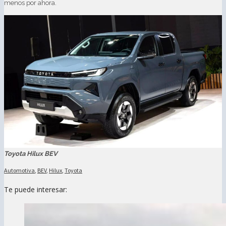
menos por ahora.
Toyota Hilux BEV
Automotiva
,
BEV
,
Hilux
,
Toyota
Te puede interesar: