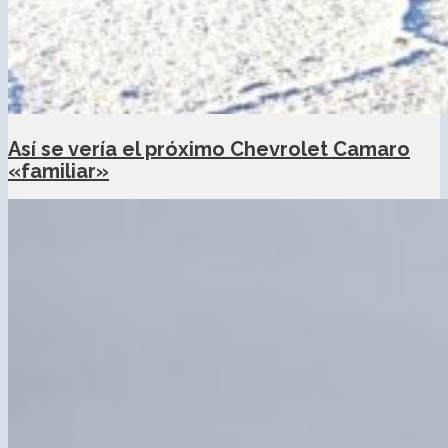
Así se vería el próximo Chevrolet Camaro
«familiar»