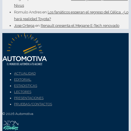
Nivus
Romulo Andres
en
Los fanáticos esperan el regreso del Célica. ¿Lo
hará realidad Toyota?
Jose Ortega
en
Renault presenta el Megane E-Tech renovado
ACTUALIDAD
EDITORIAL
ESTADISTICAS
LECTORES
PRESENTACIONES
PRUEBAS/CONTACTOS
© 2026 Automotiva