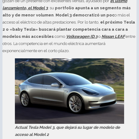
gozan de un presente con excelentes ventas, ayudado por
el último
lanzamiento, el Model 3
, su
portfolio apunta a un segmento más
alto y de menor volumen
.
Model 3 democratizó un poc
o más el
acceso al eléctrico de altas prestaciones. Por lo tanto,
el próximo Tesla
2 o «baby Tesla» buscará plantar competencia cara a cara a
modelos más accesibles
como
Volkswagen ID.3
o
Nissan LEAF
entre
otros. La competencia en el mundo eléctrica aumentará
exponencialmente en el corto plazo.
Actual Tesla Model 3, que dejará su lugar de modelo de
acceso al Model 2