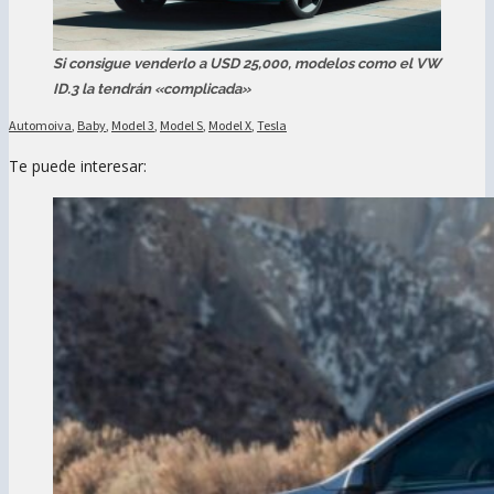
Si consigue venderlo a USD 25,000, modelos como el VW
ID.3 la tendrán «complicada»
Automoiva
,
Baby
,
Model 3
,
Model S
,
Model X
,
Tesla
Te puede interesar: