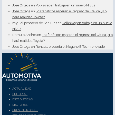
Jose Ortega
en
Volkswagen trabaja en un nuevo Nivus
Jose Ortega
en
Los fanáticos esperan el regreso del Célica. ¿Lo
hará realidad Toyota?
miguel pescador de San Blas
en
Volkswagen trabaja en un nuevo
Nivus
Romulo Andres
en
Los fanáticos esperan el regreso del Célica. ¿Lo
hará realidad Toyota?
Jose Ortega
en
Renault presenta el Megane E-Tech renovado
ACTUALIDAD
EDITORIAL
ESTADISTICAS
LECTORES
PRESENTACIONES