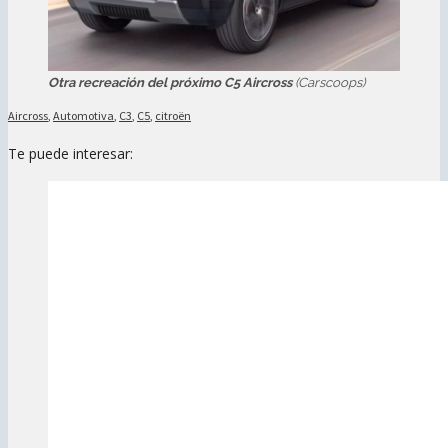
Otra recreación del próximo C5 Aircross
(Carscoops)
Aircross
,
Automotiva
,
C3
,
C5
,
citroën
Te puede interesar: