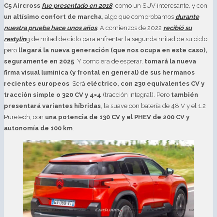
C5 Aircross
fue presentado en 2018
, como un SUV interesante, y con
un altísimo confort de marcha
, algo que comprobamos
durante
nuestra prueba hace unos años
. A comienzos de 2022
recibió su
restylin
g de mitad de ciclo para enfrentar la segunda mitad de su ciclo,
pero
llegará la nueva generación (que nos ocupa en este caso),
seguramente en 2025
. Y como era de esperar,
tomará la nueva
firma visual lumínica (y frontal en general) de sus hermanos
recientes europeos
. Será
eléctrico, con 230 equivalentes CV y
tracción simple o 320 CV y 4×4
(tracción integral). Pero
también
presentará variantes híbridas
, la suave con batería de 48 V y el 1.2
Puretech, con
una potencia de 130 CV y el PHEV de 200 CV y
autonomía de 100 km
.