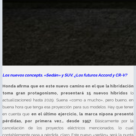
Los nuevos concepts. «Sedán» y SUV. ¿Los futuros Accord y CR-V?
Honda afirma que en este nuevo camino en el que la hibridación
toma gran protagonismo, presentará 15 nuevos híbridos
(o
actualizaciones) hasta 2029. Suena «como a mucho», pero bueno, en
buena hora que tenga esa proyección para sus modelos. Hay que tener
en cuenta que
en el último ejercicio, la marca nipona presentó
pérdidas, por primera vez… desde 1957
. Básicamente por la
cancelación de los proyectos eléctricos mencionados, lo cual
contablemente pasa a pérdida, claro. Este nuevo «sedán» será la punta