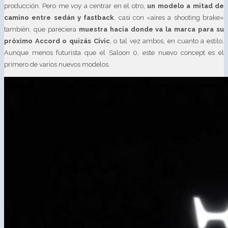
producción. Pero me voy a centrar en el otro,
un modelo a mitad de
camino entre sedán y fastback
, casi con «aires a shooting brake»
también, que pareciera
muestra hacia donde va la marca para su
próximo Accord o quizás Civic
, o tal vez ambos, en cuanto a estilo.
Aunque menos futurista que el Saloon 0, este nuevo concept es el
primero de varios nuevos modelos.