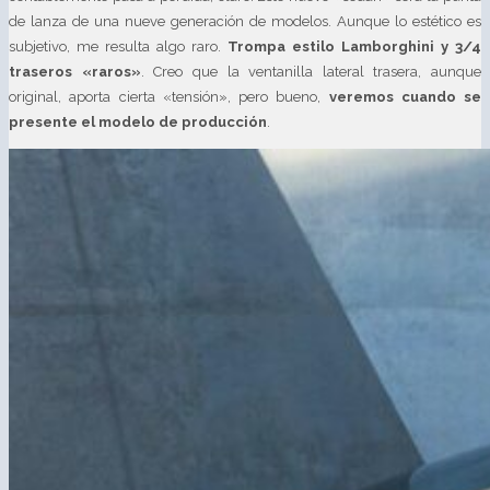
de lanza de una nueve generación de modelos. Aunque lo estético es
subjetivo, me resulta algo raro.
Trompa estilo Lamborghini y 3/4
traseros «raros»
. Creo que la ventanilla lateral trasera, aunque
original, aporta cierta «tensión», pero bueno,
veremos cuando se
presente el modelo de producción
.