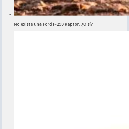
No existe una Ford F-250 Raptor. ¿O sí?