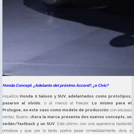
Honda Concept. ¿Adelanto del próximo Accord?, ¿o Civic?
Aquellos
Honda 0 Saloon y SUV, adelantados como prototipos,
pasaron al olvido
, o al menos al freezer.
Lo mismo para el
Prologue, en este caso como modelo de producción
, con escasas
ventas. Bueno, a
hora la marca presenta dos nuevos concepts, un
sedán/fastback y un SUV
. Este último, con una apariencia bastante
ortodoxa y que, por lo tanto, podría pasar inmediatamente, diría, a