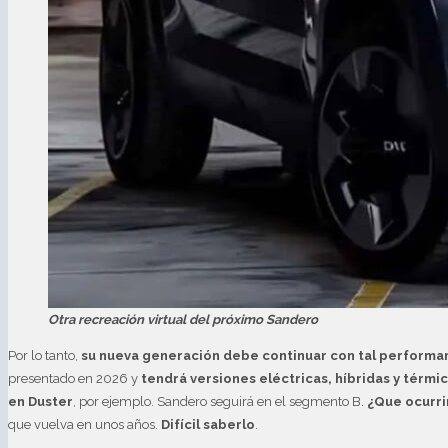
Otra recreación virtual del próximo Sandero
Por lo tanto,
su nueva generación debe continuar con tal performa
presentado en 2026 y
tendrá versiones eléctricas, híbridas y térmi
en Duster
, por ejemplo. Sandero seguirá en el segmento B.
¿Que ocurri
que vuelva en unos años.
Difícil saberlo
.