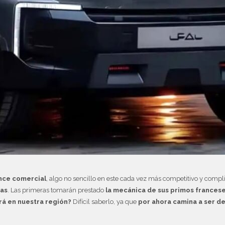
nce comercial
, algo no sencillo en este cada vez más competitivo y com
cas
. Las primeras tomarán prestado
la mecánica de sus primos francese
rá en nuestra región?
Difícil saberlo, ya que
por ahora camina a ser d