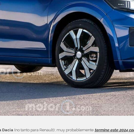
a Dacia
(no tanto para Renault); muy probablemente
termine este 2024 co