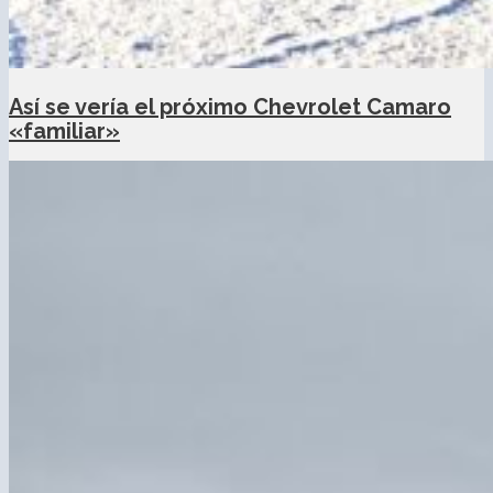
Así se vería el próximo Chevrolet Camaro
«familiar»