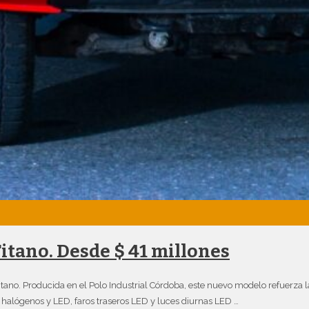
itano. Desde $ 41 millones
itano. Producida en el Polo Industrial Córdoba, este nuevo modelo refuerza l
 halógenos y LED, faros traseros LED y luces diurnas LED …