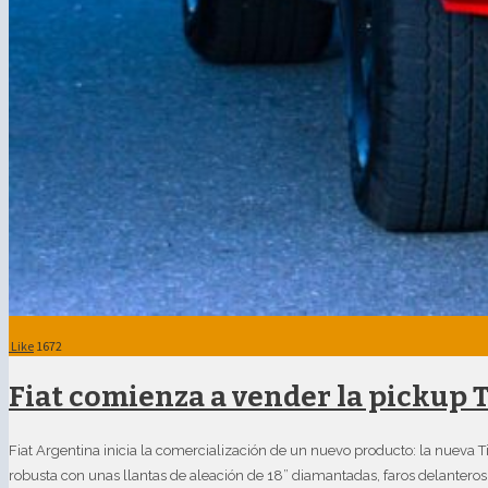
Like
1672
Fiat comienza a vender la pickup T
Fiat Argentina inicia la comercialización de un nuevo producto: la nueva T
robusta con unas llantas de aleación de 18” diamantadas, faros delanteros