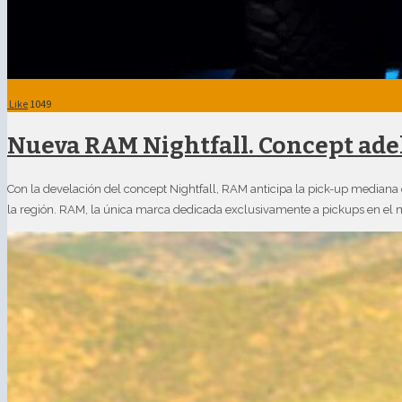
Like
1049
Nueva RAM Nightfall. Concept ade
Con la develación del concept Nightfall, RAM anticipa la pick-up mediana 
la región. RAM, la única marca dedicada exclusivamente a pickups en el 