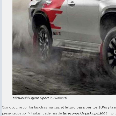
Mitsubishi Pajero Sport
(by Ralliart)
Como ocurre con tantas otras marcas, e
l futuro pasa por los SUVs y la
presentados por Mitsubishi, además de
la reconocida pick up L200
(Tritón