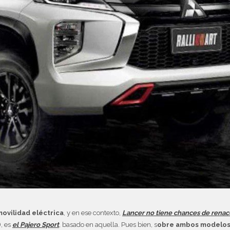
 movilidad eléctrica
, y en ese contexto,
Lancer no tiene chances de renac
), es
el Pajero Sport
, basado en aquella. Pues bien, s
obre ambos modelos,