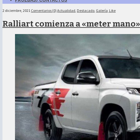
PRUEBAS/CONTACTOS
2 diciembre, 2021
Comentarios (0)
Actualidad
,
Destacado
,
Galería
Like
Ralliart comienza a «meter mano»