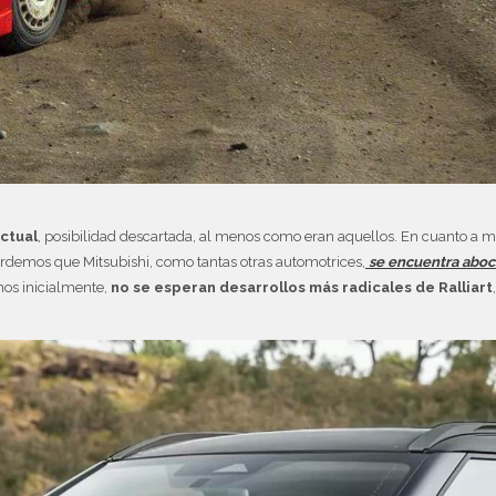
actual
, posibilidad descartada, al menos como eran aquellos. En cuanto a m
ordemos que Mitsubishi, como tantas otras automotrices,
se encuentra aboca
enos inicialmente,
no se esperan desarrollos más radicales de Ralliart