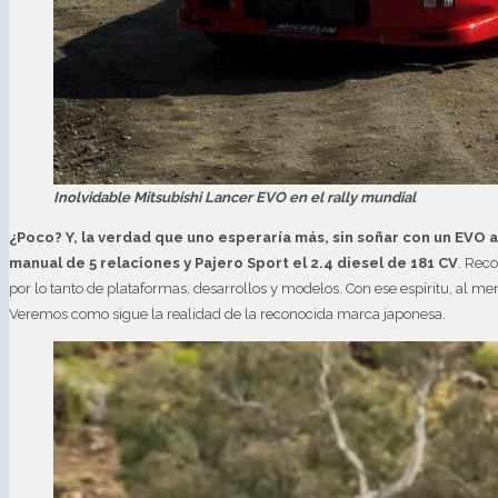
Inolvidable Mitsubishi Lancer EVO en el rally mundial
¿Poco? Y, la verdad que uno esperaría más, sin soñar con un EVO 
manual de 5 relaciones y Pajero Sport el 2.4 diesel de 181 CV
. Rec
por lo tanto de plataformas, desarrollos y modelos. Con ese espíritu, al m
Veremos como sigue la realidad de la reconocida marca japonesa.