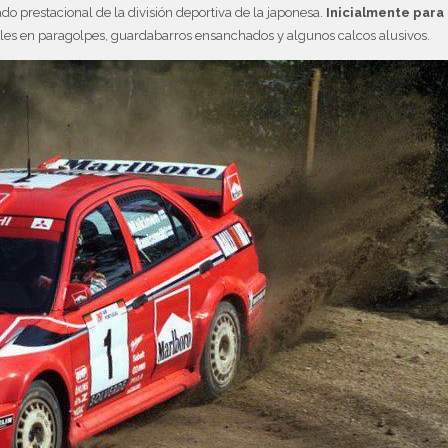
do prestacional de la división deportiva de la japonesa.
Inicialmente para
lles en paragolpes, guardabarros ensanchados y algunos calcos alusivos.