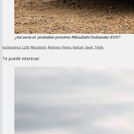
¿Así sería el ´probable próximo Mitsubishi Outlander EVO?
Automotiva
,
L200
,
Mitsubishi
,
Montero
,
Pajero
,
Ralliart
,
Sport
,
Tritón
Te puede interesar: