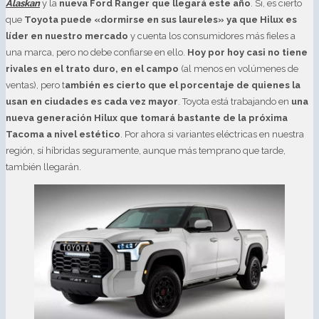
Alaskan
y la
nueva Ford Ranger que llegará este año
. Si, es cierto
que
Toyota puede «dormirse en sus laureles» ya que Hilux es
líder en nuestro mercado
y cuenta los consumidores más fieles a
una marca, pero no debe confiarse en ello.
Hoy por hoy casi no tiene
rivales en el trato duro, en el campo
(al menos en volúmenes de
ventas), pero t
ambién es cierto que el porcentaje de quienes la
usan en ciudades es cada vez mayor
. Toyota está trabajando en
una
nueva generación Hilux que tomará bastante de la próxima
Tacoma a nivel estético
. Por ahora si variantes eléctricas en nuestra
región, sí híbridas seguramente, aunque más temprano que tarde,
también llegarán.