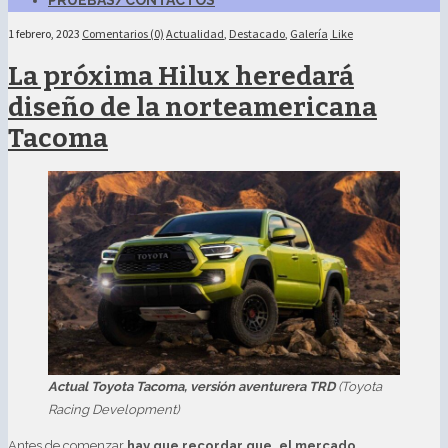
PRUEBAS/CONTACTOS
1 febrero, 2023
Comentarios (0)
Actualidad
,
Destacado
,
Galería
Like
La próxima Hilux heredará
diseño de la norteamericana
Tacoma
Actual Toyota Tacoma, versión aventurera TRD
(Toyota
Racing Development)
Antes de comenzar
hay que recordar que, el mercado