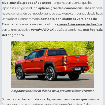
nivel mundial pocos años antes
. Tengamos en cuenta que los
japoneses, en general,
no aplican grandes cambios visuales
en cada
nueva generación de modelo (aunque esto viene cambiando desde hace
unos años). Hemos tomado
contacto con distintas versiones de
Frontier
en varias ocasiones, la última
cruzando las sierras de San Luis
con la muy atractiva
versión PRO-4X
, quizás la camioneta
más lograda
del segmento
.
Así podría resultar el diseño de la próxima Nissan Frontier
Sobre todo
en las actuales vertiginosos tiempos en que vivimos
(en general y en el mundo del automóvil también), más allá de