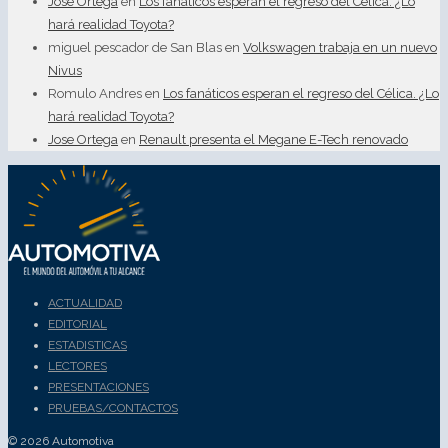
Jose Ortega
en
Los fanáticos esperan el regreso del Célica. ¿Lo
hará realidad Toyota?
miguel pescador de San Blas
en
Volkswagen trabaja en un nuevo
Nivus
Romulo Andres
en
Los fanáticos esperan el regreso del Célica. ¿Lo
hará realidad Toyota?
Jose Ortega
en
Renault presenta el Megane E-Tech renovado
ACTUALIDAD
EDITORIAL
ESTADISTICAS
LECTORES
PRESENTACIONES
PRUEBAS/CONTACTOS
© 2026 Automotiva