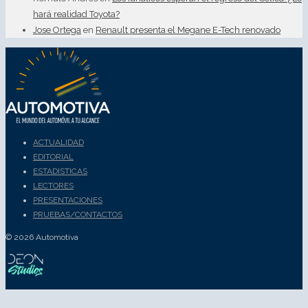
hará realidad Toyota?
Jose Ortega
en
Renault presenta el Megane E-Tech renovado
ACTUALIDAD
EDITORIAL
ESTADISTICAS
LECTORES
PRESENTACIONES
PRUEBAS/CONTACTOS
© 2026 Automotiva