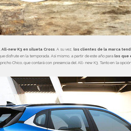
l
All-new K3 en silueta Cross
. A su vez,
los clientes de la marca ten
ue disfrute en la temporada. Así mismo, a partir de este año para
los que e
apricho Chico, que contará con presencia del All- new K3. Tanto en la opci