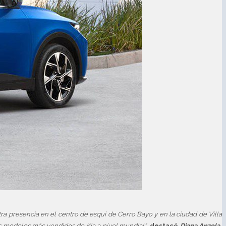
 presencia en el centro de esquí de Cerro Bayo y en la ciudad de Villa
s modelos más vendidos de Kia a nivel mundial”
,
destacó
Diana Anzola
,