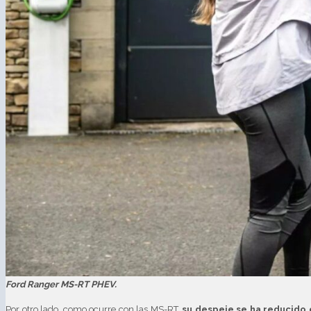
Ford Ranger MS-RT PHEV.
Por otro lado, como ocurre con las MS-RT,
su despeje se ha reducido 