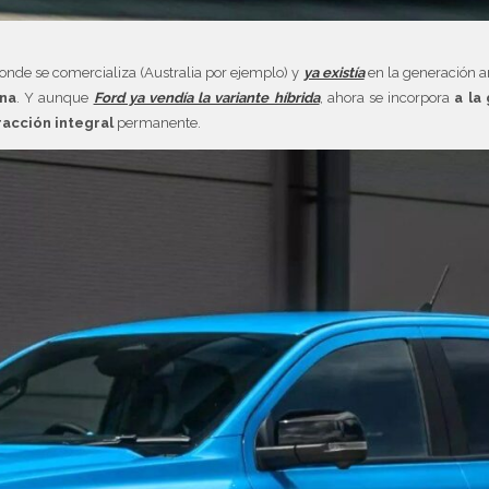
onde se comercializa (Australia por ejemplo) y
ya existía
en la generación an
ina
. Y aunque
Ford ya vendía la variante híbrida
, ahora se incorpora
a la
racción integral
permanente.