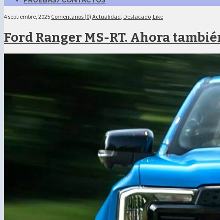
PRUEBAS/CONTACTOS
4 septiembre, 2025
Comentarios (0)
Actualidad
,
Destacado
Like
Ford Ranger MS-RT. Ahora tambié