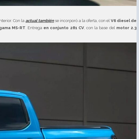
terior. Con la
actual también
se incorporó a la oferta, con el
V6 diesel de
 gama MS-RT
. Entrega
en conjunto 281 CV
, con la base del
motor 2.3