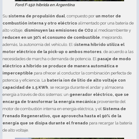
Ford F-150 híbrida en Argentina
Su
sistema de propulsión dual
, compuesto por
un motor de
combustión interna y otro eléctrico
alimentado por una batería de
alto voltaje,
disminuyen las emisiones de CO2
al medioambiente y
reducen en un 30% el consumo de combustible
, mejorando,
además, la autonomía del vehículo. El s
istema híbrido utiliza el
motor eléctrico de la pick-up o ambos motores
, de acuerdo a las
necesidades de marcha o demanda de potencia. El
pasaje de modo
eléctrico a híbrido se produce de manera automática e
imperceptible
para ofrecer al conductor la combinación perfecta de
potencia y eficiencia. La
batería ion de litio de alto voltaje con
capacidad de 1.5 KWh
, se recarga durante el andar y almacena
energía a través de dos sistemas: un
generador eléctrico, que se
encarga de transformar la energía mecánica
proveniente del
motor de combustión interna en energía eléctrica, y el
Sistema de
Frenado Regenerativo, que aprovecha hasta el 90% de la
energía que se disipa durante el frenado
para recargar la batería
de alto voltaje.