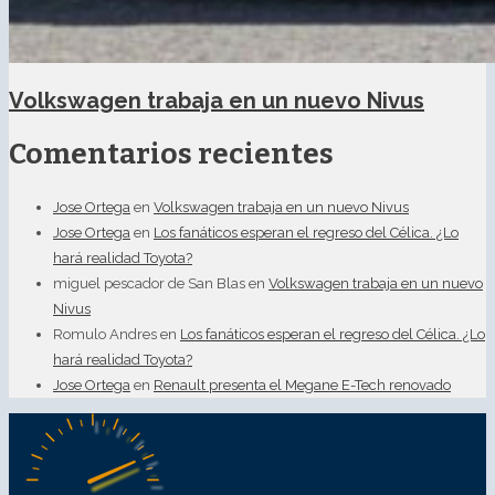
Volkswagen trabaja en un nuevo Nivus
Comentarios recientes
Jose Ortega
en
Volkswagen trabaja en un nuevo Nivus
Jose Ortega
en
Los fanáticos esperan el regreso del Célica. ¿Lo
hará realidad Toyota?
miguel pescador de San Blas
en
Volkswagen trabaja en un nuevo
Nivus
Romulo Andres
en
Los fanáticos esperan el regreso del Célica. ¿Lo
hará realidad Toyota?
Jose Ortega
en
Renault presenta el Megane E-Tech renovado