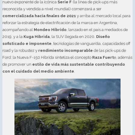
nuevo exponente de la icónica
Serie F
(la línea de pick-ups más
reconocida y vendida a nivel mundial) comenzará a ser
comercializada hacia finales de 2021
y arriba al mercado local para
reforzar la estrategia de electrificación de la marca en Argentina,
acompañando al
Mondeo Híbrido
, lanzado en el país a mediados de
2019, y a la
Kuga Híbrida
, la SUV llegada en 2020.
Diseño
sofisticado e imponente
, tecnologías de vanguardia, capacidades off
road y la robustez y
rendimiento incomparable
de las pick-ups de
Ford: la Nueva F-150 Híbrida sintetiza el concepto
Raza Fuert
e, además
de promover un
estilo de vida más sustentable contribuyendo
con el cuidado del medio ambiente
.