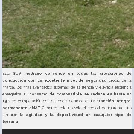
Este
SUV mediano convence en todas las situaciones de
conducción con un excelente nivel de seguridad
propio de la
marca, los más avanzados sistemas de asistencia y elevada eficiencia
energética. El
consumo de combustible se reduce en hasta un
19%
en comparación con el modelo antecesor. La
tracción integral
permanente 4MATIC
incrementa no sólo el confort de marcha, sino
también la
agilidad y la deportividad en cualquier tipo de
terreno
.