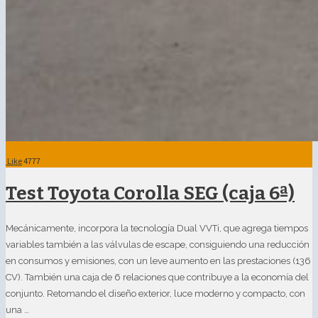
Like
4777
Test Toyota Corolla SEG (caja 6ª)
Mecánicamente, incorpora la tecnología Dual VVTi, que agrega tiempos
variables también a las válvulas de escape, consiguiendo una reducción
en consumos y emisiones, con un leve aumento en las prestaciones (136
CV). También una caja de 6 relaciones que contribuye a la economía del
conjunto. Retomando el diseño exterior, luce moderno y compacto, con
una …