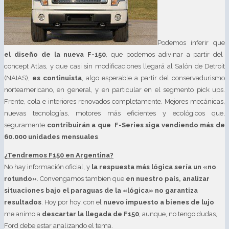
Podemos inferir que
el diseño de la nueva F-150
, que podemos adivinar a partir del
concept Atlas, y que casi sin modificaciones llegará al Salón de Detroit
(NAIAS),
es continuista
, algo esperable a partir del conservadurismo
norteamericano, en general, y en particular en el segmento pick ups.
Frente, cola e interiores renovados completamente. Mejores mecánicas,
nuevas tecnologías, motores más eficientes y ecológicos que,
seguramente
contribuirán a que F-Series siga vendiendo más de
60.000 unidades mensuales
.
¿Tendremos F150 en Argentina?
No hay información oficial, y
la respuesta más lógica sería un «no
rotundo»
. Convengamos tambien que
en nuestro país, analizar
situaciones bajo el paraguas de la «lógica» no garantiza
resultados
. Hoy por hoy, con el
nuevo impuesto a bienes de lujo
me animo a
descartar la llegada de F150
, aunque, no tengo dudas,
Ford debe estar analizando el tema.