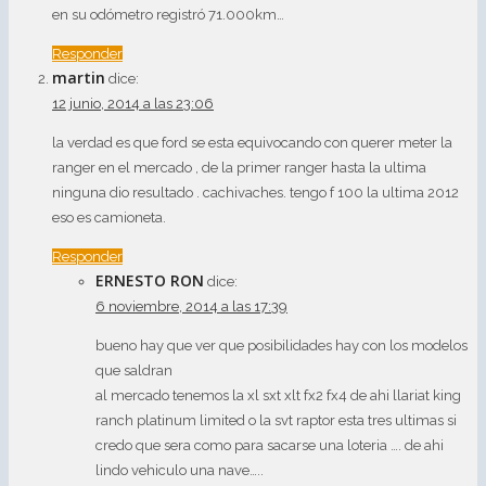
en su odómetro registró 71.000km…
Responder
martin
dice:
12 junio, 2014 a las 23:06
la verdad es que ford se esta equivocando con querer meter la
ranger en el mercado , de la primer ranger hasta la ultima
ninguna dio resultado . cachivaches. tengo f 100 la ultima 2012
eso es camioneta.
Responder
ERNESTO RON
dice:
6 noviembre, 2014 a las 17:39
bueno hay que ver que posibilidades hay con los modelos
que saldran
al mercado tenemos la xl sxt xlt fx2 fx4 de ahi llariat king
ranch platinum limited o la svt raptor esta tres ultimas si
credo que sera como para sacarse una loteria …. de ahi
lindo vehiculo una nave…..