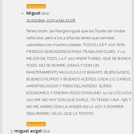
Responder
Miguel
dice:
12 octubre, 2015 a las 21:08
Tenes razon, las Rangres igual que las Toyota son lindos
vehiculos, pero a los 3 años las tenes que cambiar,
usandolas con mucho cuidado. TODAS LAS F 100 SON
FIERROS VERDADEROS PARA TRABAJAR DURO, Y LA
MEJOR DE TODS, LA F 100 MWM TURBO, QUE SE BANCA
TODO, NO SE ROMPE JAMAS Y CON UN
MANTENIMIENTO MUUUUUUUY BARATO: BUEN GASOIL,
BUENOS FILTROS Y BUENOS ACEITES. CADA 2 O 3 AÑOS,
AMORTIGUADOR Y TREN DELANTERO. SUPER
ECONOMICA Y ENCIMA POCO CONSUMO: 11/12 LTS CADA
100 KM. NO HAY CON QUE DARLE, YO TENGO UNA /98 Y
NO ME ANIMO CON LA ANGER,XQ LA VOY A ROMPER
SEGURISIMO, IGUAL QUE LA TOYOTA.
Responder
miguel angel
dice: