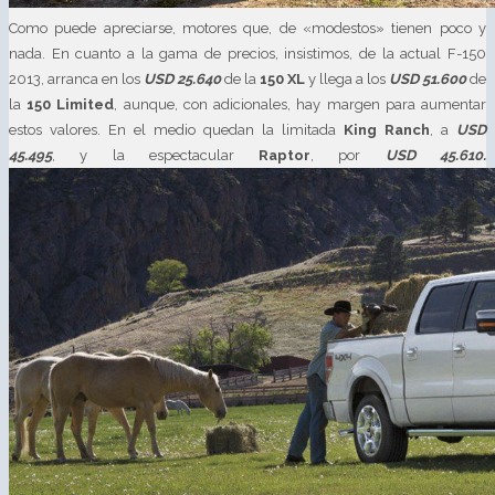
Como puede apreciarse, motores que, de «modestos» tienen poco y
nada. En cuanto a la gama de precios, insistimos, de la actual F-150
2013, arranca en los
USD 25.640
de la
150 XL
y llega a los
USD 51.600
de
la
150 Limited
, aunque, con adicionales, hay margen para aumentar
estos valores. En el medio quedan la limitada
King Ranch
, a
USD
45.495
, y la espectacular
Raptor
, por
USD 45.610.