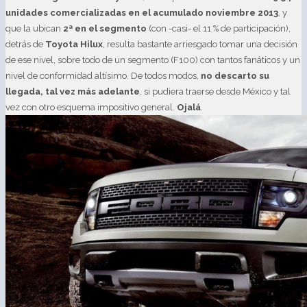
unidades comercializadas en el acumulado noviembre 2013
, y
que la ubican
2ª en el segmento
(con -casi- el 11 % de participación),
detrás de
Toyota Hilux
, resulta bastante arriesgado tomar una decisión
de ese nivel, sobre todo de un segmento (F100) con tantos fanáticos y un
nivel de conformidad altísimo. De todos modos,
no descarto su
llegada, tal vez más adelante
, si pudiera traerse desde México y tal
vez con otro esquema impositivo general.
Ojalá
.